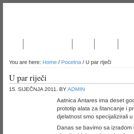
O NAMA
PROIZVODNJA I USLUGE
NOVOSTI
LOKACIJA
KONTA
You are here:
Home
/
Pocetna
/
U par riječi
U par riječi
15. SIJEČNJA 2011.
BY
ADMIN
Aatnica Antares ima deset god
prototip alata za štancanje i 
djelatnost smo specijalizirali 
Danas se bavimo sa izradom 