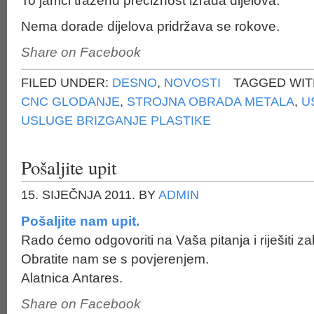
To jamči traženu preciznost izrada dijelova.
Nema dorade dijelova pridržava se rokove.
Share on Facebook
FILED UNDER:
DESNO
,
NOVOSTI
TAGGED WIT
CNC GLODANJE
,
STROJNA OBRADA METALA
,
U
USLUGE BRIZGANJE PLASTIKE
Pošaljite upit
15. SIJEČNJA 2011.
BY
ADMIN
Pošaljite nam upit.
Rado ćemo odgovoriti na Vaša pitanja i riješiti za
Obratite nam se s povjerenjem.
Alatnica Antares.
Share on Facebook