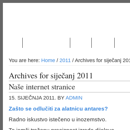
O NAMA
PROIZVODNJA I USLUGE
NOVOSTI
LOKACIJA
KONTA
You are here:
Home
/
2011
/
Archives for siječanj 20
Archives for siječanj 2011
Naše internet stranice
15. SIJEČNJA 2011.
BY
ADMIN
Zašto se odlučiti za alatnicu antares?
Radno iskustvo istečeno u inozemstvo.